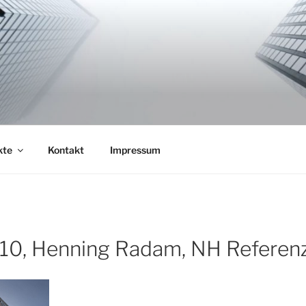
NG
SiGeKo
kte
Kontakt
Impressum
0, Henning Radam, NH Referen